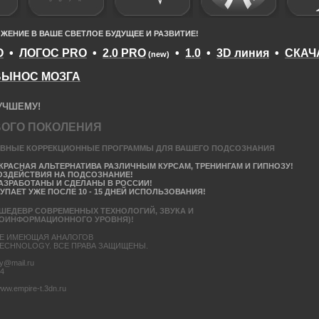
ЕНИЕ В ВАШЕ СВЕТЛОЕ БУДУЩЕЕ И РАЗВИТИЕ!
O
•
ЛОГОС PRO
•
2.0 PRO
•
1.0
•
3D линия
•
СКАЧ
(new)
ВЫНОС МОЗГА
УЧШЕМУ!
ВОГО ПОКОЛЕНИЯ
ВНЫЕ КОРРЕКЦИОННЫЕ ПРОГРАММЫ ДЛЯ ВАШЕГО ПОДСОЗНАНИЯ
КРАСНАЯ АЛЬТЕРНАТИВА РАЗЛИЧНЫМ КУРСАМ, ТРЕНИНГАМ И ГИПНОЗУ!
ВОЗДЕЙСТВИЯ НА ПОДСОЗНАНИЕ!
РАЗРАБОТАНЫ И СДЕЛАНЫ В РОССИИ!
ПАЕТ УЖЕ ПОСЛЕ 10 - 15 ДНЕЙ ИСПОЛЬЗОВАНИЯ!
 ШЕДЕВР СОВРЕМЕННЫХ ТЕХНОЛОГИЙ, ЗВУКА И
ГОИНФОРМАЦИОННОГО УРОВНЯ)!
Е ИМЕЮЩАЯ АНАЛОГОВ
 TECHNOLOGY. ВСЕ ПРАВА ЗАЩИЩЕНЫ.
y@mail.ru
14
ww.empire-t.3dn.ru