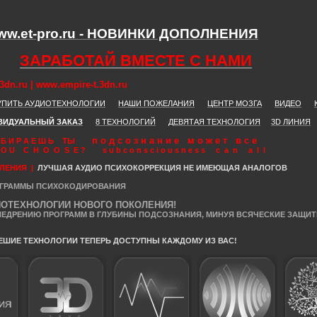
ww.et-pro.ru - НОВИНКИ ДОПОЛНЕНИЯ
ЗАРАБОТАЙ ВМЕСТЕ С НАМИ
dn.ru | www.empire-t.3dn.ru
УПИТЬ АУДИОТЕХНОЛОГИИ
НАШИ ПОЖЕЛАНИЯ
ЦЕНТР МОЗГА
ВИДЕО
ВИДУАЛЬНЫЙ ЗАКАЗ
8 ТЕХНОЛОГИЙ
ДЕВЯТАЯ ТЕХНОЛОГИЯ
3D ЛИНИЯ
п о д с о з н а н и е м о ж е т в с е
В Ы Б И Р А Е Ш Ь ТЫ
 C H O O S E ? s u b c o n s c i o u s n e s s c a n a l l
ОЛЕНИЯ
|
ЛУЧШАЯ АУДИО ПСИХОКОРРЕКЦИЯ НЕ ИМЕЮЩАЯ АНАЛОГОВ
ГРАММЫ ПСИХОКОДИРОВАНИЯ
ИОТЕХНОЛОГИИ НОВОГО ПОКОЛЕНИЯ!
НЕДРЕНИЮ ПРОГРАММ В ГЛУБИНЫ ПОДСОЗНАНИЯ, МИНУЯ ВСЯЧЕСКИЕ ЗАЩИ
ШИЕ ТЕХНОЛОГИИ ТЕПЕРЬ ДОСТУПНЫ КАЖДОМУ ИЗ ВАС!