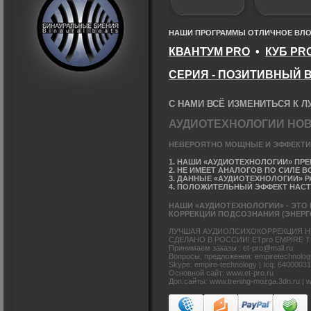
НАШИ ПРОГРАММЫ ОТЛИЧНОЕ ВЛОЖ
КВАНТУМ PRO
•
КУБ PR
СЕРИЯ - ПОЗИТИВНЫЙ 
С НАМИ ВСЁ ИЗМЕНИТЬСЯ К Л
АУДИОТЕХНОЛОГИИ НО
НЕВЕРОЯТНО МОЩНЫЕ И ЭФФЕКТИ
1. НАШИ «АУДИОТЕХНОЛОГИИ» ПРЕ
2. НЕ ИМЕЕТ АНАЛОГОВ ПО СИЛЕ 
3. ДАННЫЕ «АУДИОТЕХНОЛОГИИ» 
4. ПОЛОЖИТЕЛЬНЫЙ ЭФФЕКТ НАСТУ
НАШИ «АУДИОТЕХНОЛОГИИ» - ЭТО
КОРРЕКЦИИ ПОДСОЗНАНИЯ (ЭНЕР
ЛУЧШАЯ АУДИОПСИХОКОРРЕКЦИЯ Н
СДЕЛАНО В РОССИИ! ETpro EMPIRE
Принимаем заказы : et-pro@mail.ru
Вопросы, предложения: empiretechnolog
Skype: empire-technology | Icq: 6400003
Основной сайт: www.et-pro.ru
Доп.сайты: www.trening-mozga.3dn.ru | w