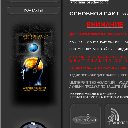
ОСНОВНОЙ САЙТ:
w
ВНИМАНИЕ
Доп.сайты: www.trening-mozga.3
НАЧАЛО
АУДИОТЕХНОЛОГИИ
К
РЕКОМЕННДУЕМЫЕ САЙТЫ
ИНДИ
К А К У Ю Р Е А Л Ь Н О С Т Ь 
W H A T R E A L I T Y D O Y O U
АУДИОТЕХНОЛОГИИ НОВОГО ПОК
АУДИОПСИХОКОДИРОВАНИЕ |
ПРО
ИМПЕРИЯ ТЕХНОЛОГИЙ – АУД
ЛУЧШИЙ ПРОДУКТ ПО ЗАЩИТЕ И В
ИЗМЕНИ ЖИЗНЬ К ЛУЧШЕМУ!
НЕЗАБЫВАЕМОЕ КАЧЕСТВО И НОВЕ